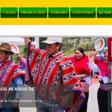
CACHA
PRODUCCIÓN
TURISMO
CONVENIOS
RENDIC
l de Cacha informa a la...