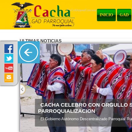
ProCurbAppealConcrete
INICIO
GAD
ULTIMAS NOTICIAS
ENTREGA DE MATERIALES
El Gobierno Autónomo Descentralizado Parroquial Rura