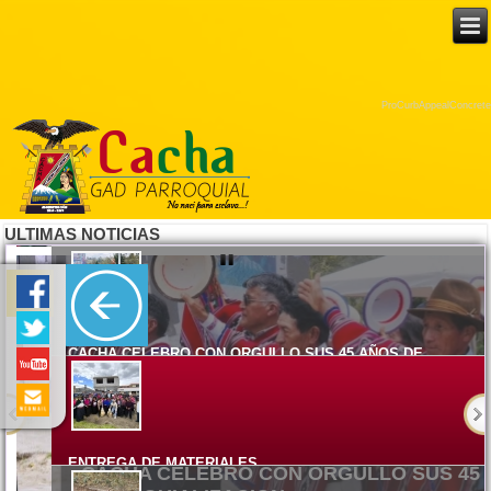
ProCurbAppealConcrete
ULTIMAS NOTICIAS
CACHA CELEBRO CON ORGULLO SUS 45 AÑOS DE
PARROQUIALIZACION
Lunes, 08 Junio 2026 15:17
ENTREGA DE MATERIALES
El Gobierno Autónomo Descentralizado Parroquial Rural de Cacha
ENTREGA DE MATERIALES
Viernes, 05 Junio 2026 14:58