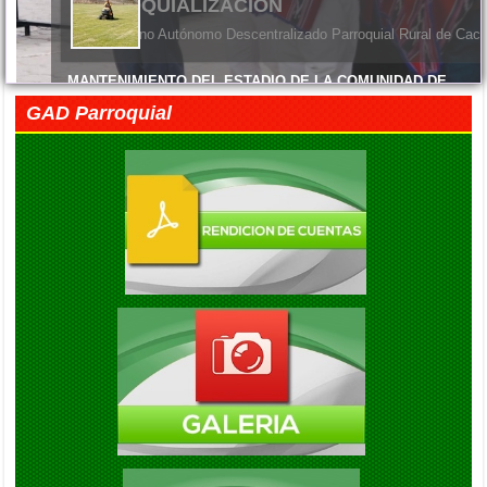
MANTENIMIENTO DEL ESTADIO DE LA COMUNIDAD DE
MACHANGARA
GAD Parroquial
Viernes, 05 Junio 2026 14:45
FELIZ DÍA DE LAS MADRES
Viernes, 05 Junio 2026 14:41
CACHA CELEBRO CON ORGULLO SUS 45 
PARROQUIALIZACION
El Gobierno Autónomo Descentralizado Parroquial Rural de Cach
EXITO EN LA INAUGURACION DEL CAMPEONATO DE
FUTBOL DIE ESTRELLAS
Viernes, 05 Septiembre 2025 20:08
ENTREGA DE KITS ALIMENTARIOS EN LA COMUNIDAD DE
GAUBUG
Viernes, 05 Septiembre 2025 20:04