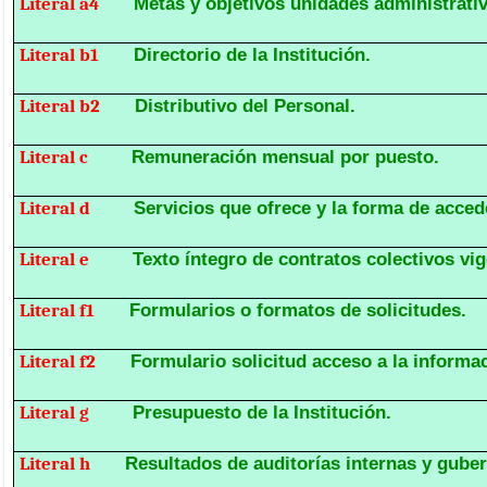
Literal a4
Metas y objetivos unidades administrativ
Literal b1
Directorio de la Institución.
Literal b2
Distributivo del Personal.
Literal c
Remuneración mensual por puesto.
Literal d
Servicios que ofrece y la forma de accede
Literal e
Texto íntegro de contratos colectivos vig
Literal f1
Formularios o formatos de solicitudes.
Literal f2
Formulario solicitud acceso a la informa
Literal g
Presupuesto de la Institución.
Literal h
Resultados de auditorías internas y gube