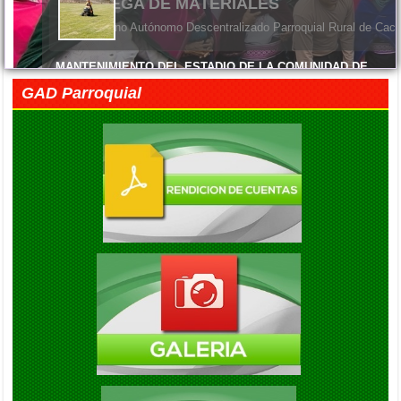
ENTREGA DE MATERIALES
El Gobierno Autónomo Descentralizado Parroquial Rural de Cacha
MANTENIMIENTO DEL ESTADIO DE LA COMUNIDAD DE
MACHANGARA
GAD Parroquial
Viernes, 05 Junio 2026 14:45
FELIZ DÍA DE LAS MADRES
Viernes, 05 Junio 2026 14:41
EXITO EN LA INAUGURACION DEL CAMPEONATO DE
FUTBOL DIE ESTRELLAS
Viernes, 05 Septiembre 2025 20:08
ENTREGA DE KITS ALIMENTARIOS EN LA COMUNIDAD DE
GAUBUG
Viernes, 05 Septiembre 2025 20:04