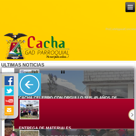
ProCurbAppealConcrete
ULTIMAS NOTICIAS
CACHA CELEBRO CON ORGULLO SUS 45 AÑOS DE
PARROQUIALIZACION
Lunes, 08 Junio 2026 15:17
ENTREGA DE MATERIALES
Viernes, 05 Junio 2026 14:58